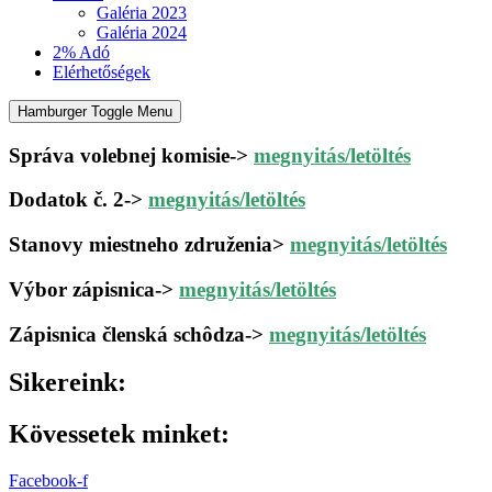
Galéria 2023
Galéria 2024
2% Adó
Elérhetőségek
Hamburger Toggle Menu
Správa volebnej komisie->
megnyitás/letöltés
Dodatok č. 2->
megnyitás/letöltés
Stanovy miestneho združenia>
megnyitás/letöltés
Výbor zápisnica->
megnyitás/letöltés
Zápisnica členská schôdza->
megnyitás/letöltés
Sikereink:
Kövessetek minket:
Facebook-f