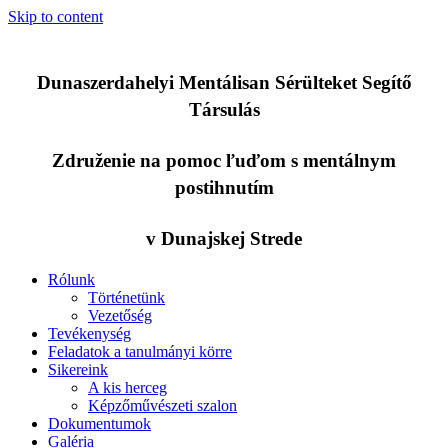
Skip to content
Dunaszerdahelyi Mentálisan Sérülteket Segítő
Társulás
Združenie na pomoc ľuďom s mentálnym
postihnutím
v Dunajskej Strede
Rólunk
Történetünk
Vezetőség
Tevékenység
Feladatok a tanulmányi körre
Sikereink
A kis herceg
Képzőművészeti szalon
Dokumentumok
Galéria