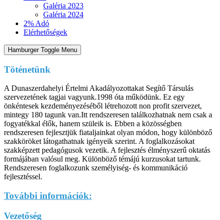
Galéria 2023
Galéria 2024
2% Adó
Elérhetőségek
Hamburger Toggle Menu
Töténetünk
A Dunaszerdahelyi Értelmi Akadályozottakat Segítő Társulás
szervezetének tagjai vagyunk.1998 óta működünk. Ez egy
önkéntesek kezdeményezéséből létrehozott non profit szervezet,
mintegy 180 tagunk van.Itt rendszeresen találkozhatnak nem csak a
fogyatékkal élők, hanem szüleik is. Ebben a közösségben
rendszeresen fejlesztjük fiataljainkat olyan módon, hogy különböző
szakköröket látogathatnak igényeik szerint. A foglalkozásokat
szakképzett pedagógusok vezetik. A fejlesztés élményszerű oktatás
formájában valósul meg. Különböző témájú kurzusokat tartunk.
Rendszeresen foglalkozunk személyiség- és kommunikáció
fejlesztéssel.
További információk:
Vezetőség