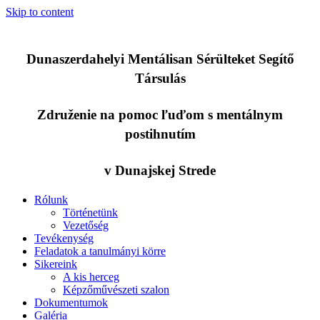
Skip to content
Dunaszerdahelyi Mentálisan Sérülteket Segítő
Társulás
Združenie na pomoc ľuďom s mentálnym
postihnutím
v Dunajskej Strede
Rólunk
Történetünk
Vezetőség
Tevékenység
Feladatok a tanulmányi körre
Sikereink
A kis herceg
Képzőművészeti szalon
Dokumentumok
Galéria